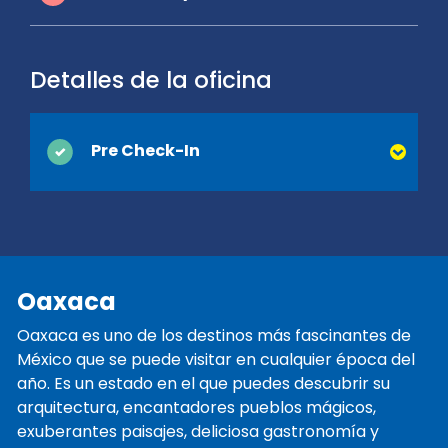
Detalles de la oficina
Pre Check-In
Puede ahorrar tiempo en el mostrador
cuando activa el Pre Check-In en línea.
Simplemente proporcione su licencia de
conducir y la información de contacto que
Oaxaca
normalmente se recopilan en el momento
de la entrega y estaremos listos cuando
Oaxaca es uno de los destinos más fascinantes de
llegue. ¡Estará en camino y de vacaciones
México que se puede visitar en cualquier época del
antes de que se de cuenta!
año. Es un estado en el que puedes descubrir su
arquitectura, encantadores pueblos mágicos,
exuberantes paisajes, deliciosa gastronomía y