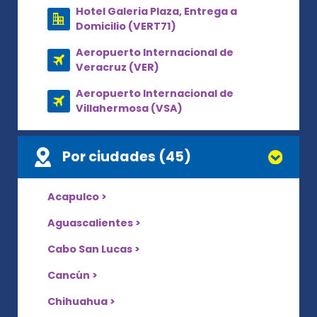
Hotel Galeria Plaza, Entrega a
Domicilio (VERT71)
Aeropuerto Internacional de
Veracruz (VER)
Aeropuerto Internacional de
Villahermosa (VSA)
Por ciudades (45)
Acapulco >
Aguascalientes >
Cabo San Lucas >
Cancún >
Chihuahua >