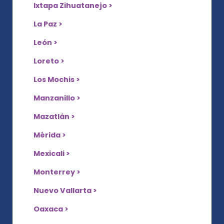
Ixtapa Zihuatanejo >
La Paz >
León >
Loreto >
Los Mochis >
Manzanillo >
Mazatlán >
Mérida >
Mexicali >
Monterrey >
Nuevo Vallarta >
Oaxaca >