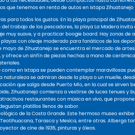
ado a tus necesidades, desde compactos hasta camioneta
s que tenemos en renta de autos en Ixtapa Zihuatanejo y
as para todos los gustos. En la playa principal de Zihuat
del trabajo de los pescadores, la playa La Madera invita
aje muy suave, y a practicar boogie board. Hay zonas de 
, y playas con oleaje moderado para fanáticos de los depo
de mayo de Zihuatanejo se encuentra el mercado de artes
, y ofrece un sinfín de piezas hechas a mano de cerámic
teriales.
o como en Ixtapa se pueden contemplar maravillosas pues
a naturaleza se admiran desde la playa o un muelle, desd
ción que salga desde Puerto Mío, en la cual se sirven be
pide, Zihuatanejo comienza a vestirse de luces tenues y b
 atractivos restaurantes con música en vivo, que propon
egustan platillos llenos de sabor.
eológico de la Costa Grande. Este hermoso museo exhibe
 Teotihuacana, Tarasca y Mexica, entre otras. Alberga ta
yector de cine de 1936, pinturas y óleos.