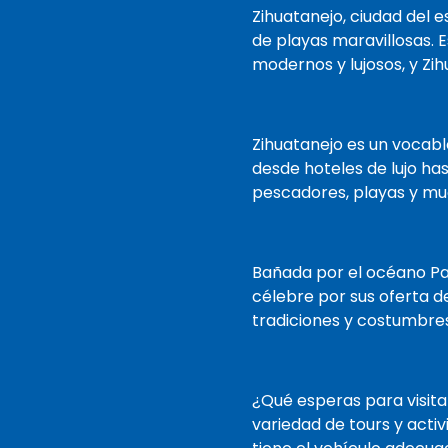
que normalmente se
Zihuatanejo, ciudad del 
recopilan en el momento
de playas maravillosas. 
de la entrega y estaremos
modernos y lujosos, y Zi
listos cuando llegue. ¡Estará
en camino y de vacaciones
antes de que se de cuenta!
Zihuatanejo es un vocablo
desde hoteles de lujo ha
pescadores, playas y mue
Bañada por el océano Pac
célebre por sus oferta 
tradiciones y costumbre
¿Qué esperas para visitar
variedad de tours y acti