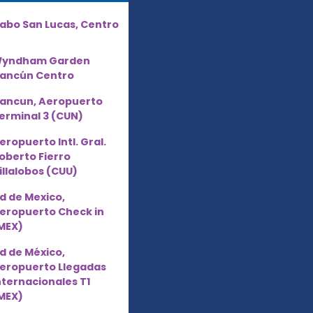
abo San Lucas, Centro
yndham Garden
ancún Centro
ancun, Aeropuerto
erminal 3 (CUN)
eropuerto Intl. Gral.
oberto Fierro
illalobos (CUU)
d de Mexico,
eropuerto Check in
MEX)
d de México,
eropuerto Llegadas
nternacionales T1
MEX)