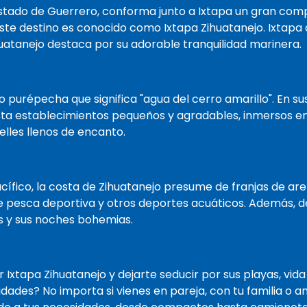
estado de Guerrero, conforma junto a Ixtapa un gran comp
Este destino es conocido como Ixtapa Zihuatanejo. Ixtapa
huatanejo destaca por su adorable tranquilidad marinera.
 purépecha que significa "agua del cerro amarillo". En sus
sta establecimientos pequeños y agradables, inmersos en 
lles llenos de encanto.
ífico, la costa de Zihuatanejo presume de franjas de are
de pesca deportiva y otros deportes acuáticos. Además, 
s y sus noches bohemias.
 Ixtapa Zihuatanejo y dejarte seducir por sus playas, vid
vidades? No importa si vienes en pareja, con tu familia o 