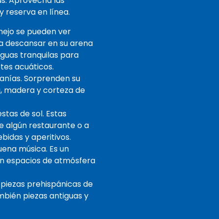
s. Aprovecha las
 reserva en línea.
anejo se pueden ver
 a descansar en su arena
aguas tranquilas para
rtes acuáticos.
anías. Sorprenden su
a, madera y corteza de
tas de sol. Estas
e algún restaurante o a
bidas y aperitivos.
uena música. Es un
en espacios de atmósfera
 piezas prehispánicas de
mbién piezas antiguas y