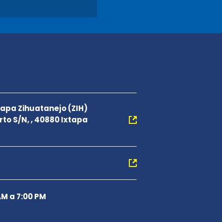
xtapa Zihuatanejo (ZIH)
to S/N, , 40880 Ixtapa
AM a 7:00 PM