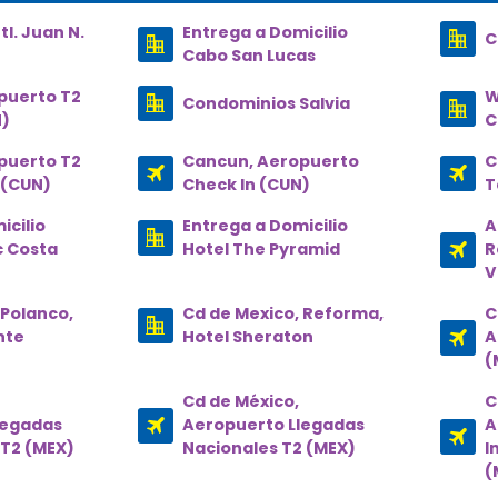
l. Juan N.
Entrega a Domicilio
C
)
Cabo San Lucas
puerto T2
W
Condominios Salvia
N)
C
puerto T2
Cancun, Aeropuerto
C
 (CUN)
Check In (CUN)
T
icilio
Entrega a Domicilio
A
c Costa
Hotel The Pyramid
R
V
 Polanco,
Cd de Mexico, Reforma,
C
nte
Hotel Sheraton
A
(
Cd de México,
C
legadas
Aeropuerto Llegadas
A
 T2 (MEX)
Nacionales T2 (MEX)
I
(