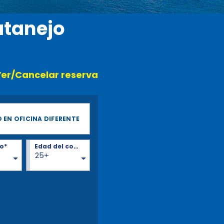
atanejo
er/Cancelar reserva
 EN OFICINA DIFERENTE
o*
Edad del conductor*
25+