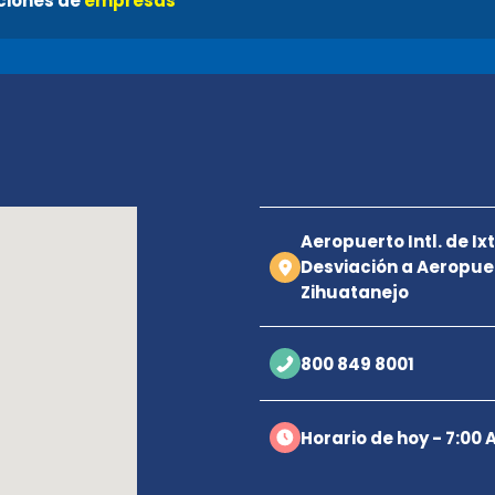
ciones de
empresas
a
Aeropuerto Intl. de I
Desviación a Aeropuer
Zihuatanejo
800 849 8001
Horario de hoy - 7:00 