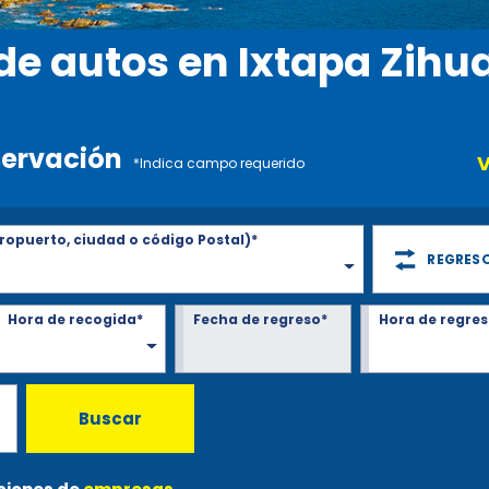
de autos en Ixtapa Zihu
servación
V
*Indica campo requerido
ropuerto, ciudad o código Postal)*
REGRESO
Hora de recogida*
Fecha de regreso*
Hora de regres
Buscar