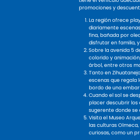
tiene el vehículo adecu
promociones y descuento
La región ofrece play
diariamente escenas 
fina, bañada por ole
disfrutar en familia
Sobre la avenida 5 
colorido y animación
árbol, entre otros ma
Tanto en Zihuatanej
escenas que regala l
bordo de una embarca
Cuando el sol se des
placer descubrir los
sugerente donde se d
Visita el Museo Arqu
las culturas Olmeca,
curiosas, como un pro