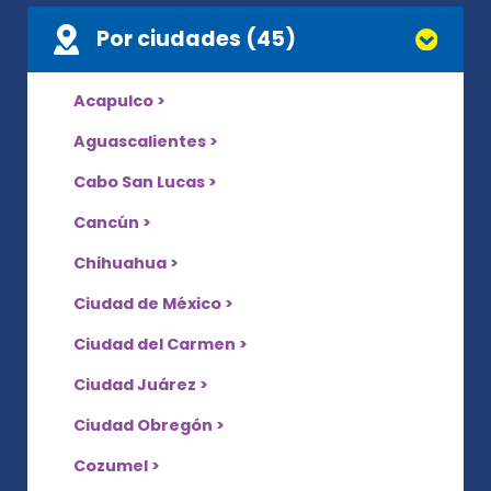
Por ciudades (45)
Acapulco >
Aguascalientes >
Cabo San Lucas >
Cancún >
Chihuahua >
Ciudad de México >
Ciudad del Carmen >
Ciudad Juárez >
Ciudad Obregón >
Cozumel >