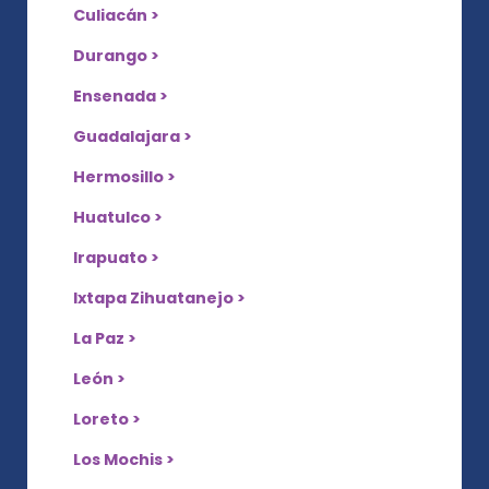
Culiacán >
Durango >
Ensenada >
Guadalajara >
Hermosillo >
Huatulco >
Irapuato >
Ixtapa Zihuatanejo >
La Paz >
León >
Loreto >
Los Mochis >