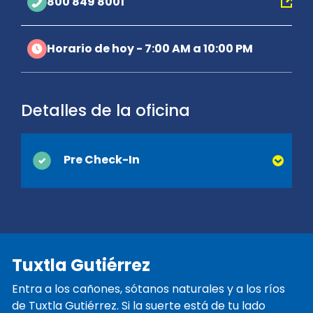
800 849 8001
Horario de hoy - 7:00 AM a 10:00 PM
Detalles de la oficina
Pre Check-In
Puede ahorrar tiempo en el mostrador
cuando activa el Pre Check-In en línea.
Simplemente proporcione su licencia de
conducir y la información de contacto que
Tuxtla Gutiérrez
normalmente se recopilan en el momento
de la entrega y estaremos listos cuando
Entra a los cañones, sótanos naturales y a los ríos
llegue. ¡Estará en camino y de vacaciones
de Tuxtla Gutiérrez. Si la suerte está de tu lado