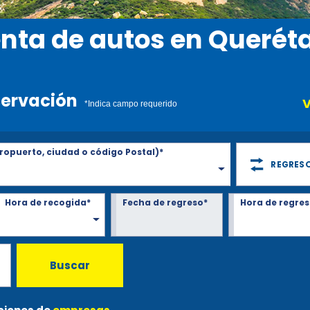
nta de autos en Querét
servación
V
*Indica campo requerido
ropuerto, ciudad o código Postal)*
REGRESO
Hora de recogida*
Fecha de regreso*
Hora de regres
Buscar