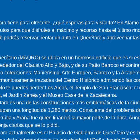
o tiene para ofrecerte, ¿qué esperas para visitarlo? En Alamo
autos para que disfrutes al máximo y recorras hasta el último ri
eb podrás reservar, rentar un auto en Querétaro y aprovechar 
erétaro (MAQRO) se ubica en un hermoso edificio que es si es 
rededor del Claustro Alto y Bajo, y de su Patio Barroco encontr
ro colecciones: Manierismo, Arte Europeo, Barroco y la Academ
rmoniosamente trazadas del Centro Histórico admirando las co
. No te puedes perder Los Arcos, el Templo de San Francisco, el 
, el Jardín Zenea y el Museo Casa de la Zacatecana.
aro es una de las construcciones más emblemáticas de la ciuda
upan una longitud de 1,280 metros. Consciente del problema d
rutia y Arana fue quien financió la mayor parte de la obra. Aun
ja clarisa que se lo pidió.
ora actualmente es el Palacio de Gobierno de Querétaro y es 