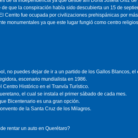
tes de la Independencia ya que desde ahí Doña Josefa Ortiz de
e de que la conspiración había sido descubierta un 15 de septi
l Cerrito fue ocupada por civilizaciones prehispánicas por má
nte monumentales ya que este lugar fungió como centro religioso
tbol, no puedes dejar de ir a un partido de los Gallos Blancos, e
egidora, escenario mundialista en 1986.
l Centro Histórico en el Tranvía Turístico.
eretano, el cual se instala el primer sábado de cada mes.
rque Bicentenario es una gran opción.
Convento de la Santa Cruz de los Milagros.
 de rentar un auto en Querétaro?