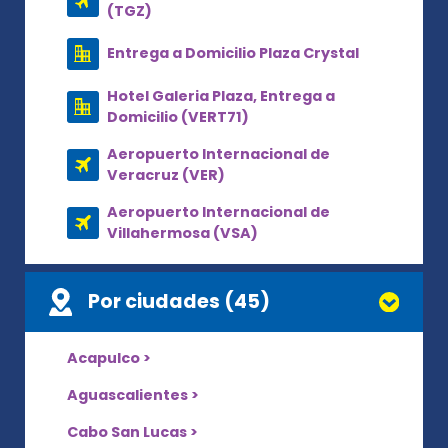
(TGZ)
Entrega a Domicilio Plaza Crystal
Hotel Galeria Plaza, Entrega a
Domicilio (VERT71)
Aeropuerto Internacional de
Veracruz (VER)
Aeropuerto Internacional de
Villahermosa (VSA)
Por ciudades (45)
Acapulco >
Aguascalientes >
Cabo San Lucas >