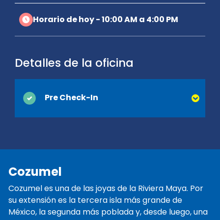
Horario de hoy - 10:00 AM a 4:00 PM
Detalles de la oficina
Pre Check-In
Puede ahorrar tiempo en el mostrador
cuando activa el Pre Check-In en línea.
Simplemente proporcione su licencia de
conducir y la información de contacto que
Cozumel
normalmente se recopilan en el momento
de la entrega y estaremos listos cuando
Cozumel es una de las joyas de la Riviera Maya. Por
llegue. ¡Estará en camino y de vacaciones
su extensión es la tercera isla más grande de
antes de que se de cuenta!
México, la segunda más poblada y, desde luego, una