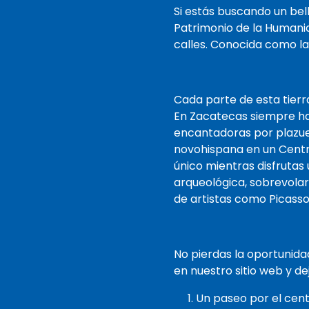
que normalmente se
Si estás buscando un bell
recopilan en el momento
Patrimonio de la Humanida
de la entrega y estaremos
calles. Conocida como la
listos cuando llegue. ¡Estará
en camino y de vacaciones
antes de que se de cuenta!
Cada parte de esta tierr
En Zacatecas siempre ha
encantadoras por plazuel
novohispana en un Centro
único mientras disfrutas 
arqueológica, sobrevola
de artistas como Picasso,
No pierdas la oportunida
en nuestro sitio web y 
Un paseo por el cen