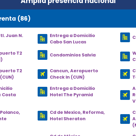
Amplia presencia nacional
renta (86)
l. Juan N.
Entrega a Domicilio
C
)
Cabo San Lucas
puerto T2
W
Condominios Salvia
N)
C
puerto T2
Cancun, Aeropuerto
C
 (CUN)
Check In (CUN)
T
icilio
Entrega a Domicilio
A
c Costa
Hotel The Pyramid
R
V
 Polanco,
Cd de Mexico, Reforma,
C
nte
Hotel Sheraton
A
(