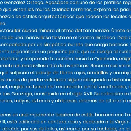
o González Ortega. Agasájate con uno de los platillos 
te que visten los muros. Cuando termines, explora los pasi
mezcla de estilos arquitectónicos que rodean los locales 
na.
ectacular ciudad minera al ritmo del tamborazo. Únete a 
uta de una maravillosa fiesta en el centro histórico. Deja 
compañada por un simpático burrito que carga barricas l
ente regional con un pequeño jarro que se cuelga al cuell
xplorador y emprende tu camino hacia La Quemada, enigm
omete un maravilloso día de aventuras. Recorre sus ver
ue salpican el paisaje de flores rojas, amarillas y naranj
jos muros de piedra volcánica siguen intrigando a histori
el, erigido en honor del reconocido pintor zacatecano, se
n Luis Gonzaga, construido en el siglo XVII. Su colección 
nesas, mayas, aztecas y africanas, además de alfarería egi
ecas es una imponente basílica de estilo barroco con tr
III, está edificada en cantera rosa y dedicada a la Virgen 
 atraído por sus detalles, así como por su fachada, en la