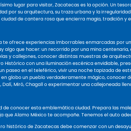
ísimo lugar para visitar, Zacatecas es la opción. Un tesor
d por su arquitectura, su traza urbana y la irregularidad 
 ciudad de cantera rosa que encierra magia, tradición y 
a te ofrece experiencias imborrables enmarcadas por una 
y algo que hacer: un recorrido por una mina centenaria,
as y callejones, conocer distintas muestras de arquitec
 Histórico con una iluminación escénica envidiable, prese
un paseo en el teleférico, vivir una noche tapizada de est
r en globo un pueblo verdaderamente mágico, conocer d
 Dalí, Miró, Chagall o experimentar una callejoneada llen
d de conocer esta emblemática ciudad. Prepara las male
deja que Alamo México te acompañe. Tenemos el auto ade
tro histórico de Zacatecas debe comenzar con un desayun