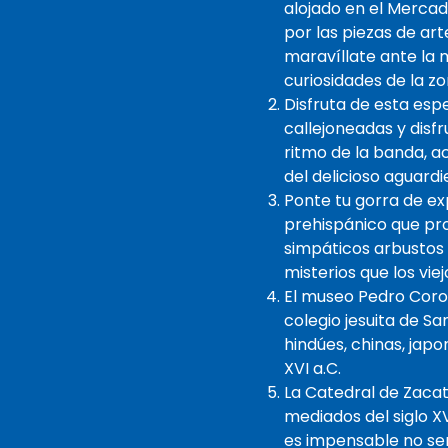
alojado en el Mercad
por las piezas de ar
maravíllate ante la 
curiosidades de la zo
Disfruta de esta esp
callejoneadas y disfr
ritmo de la banda, a
del delicioso aguardi
Ponte tu gorra de e
prehispánico que pr
simpáticos arbustos q
misterios que los vie
El museo Pedro Coron
colegio jesuita de Sa
hindúes, chinas, japo
XVI a.C.
La Catedral de Zacat
mediados del siglo XV
es impensable no ser