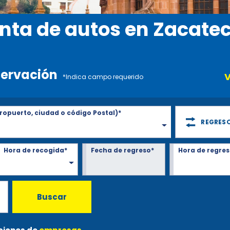
nta de autos en Zacate
servación
V
*Indica campo requerido
ropuerto, ciudad o código Postal)*
REGRESO
Hora de recogida*
Fecha de regreso*
Hora de regres
Buscar