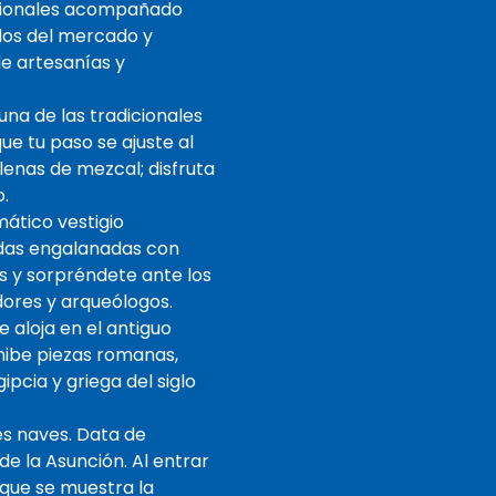
regionales acompañado
llos del mercado y
de artesanías y
una de las tradicionales
que tu paso se ajuste al
lenas de mezcal; disfruta
o.
ático vestigio
edas engalanadas con
as y sorpréndete ante los
adores y arqueólogos.
 aloja en el antiguo
exhibe piezas romanas,
pcia y griega del siglo
es naves. Data de
de la Asunción. Al entrar
 que se muestra la