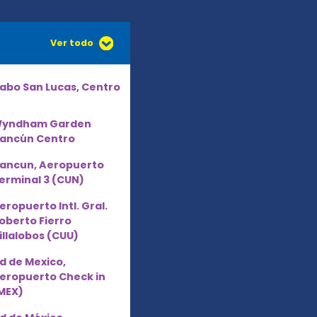
Ver todo
abo San Lucas, Centro
yndham Garden
ancún Centro
ancun, Aeropuerto
erminal 3 (CUN)
eropuerto Intl. Gral.
oberto Fierro
illalobos (CUU)
d de Mexico,
eropuerto Check in
MEX)