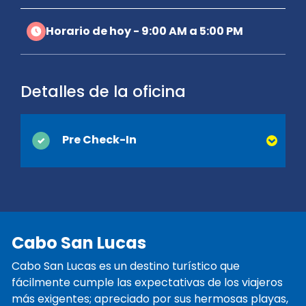
Horario de hoy - 9:00 AM a 5:00 PM
Detalles de la oficina
Pre Check-In
Puede ahorrar tiempo en el mostrador
cuando activa el Pre Check-In en línea.
Simplemente proporcione su licencia de
conducir y la información de contacto que
Cabo San Lucas
normalmente se recopilan en el momento
de la entrega y estaremos listos cuando
Cabo San Lucas es un destino turístico que
llegue. ¡Estará en camino y de vacaciones
fácilmente cumple las expectativas de los viajeros
antes de que se de cuenta!
más exigentes; apreciado por sus hermosas playas,