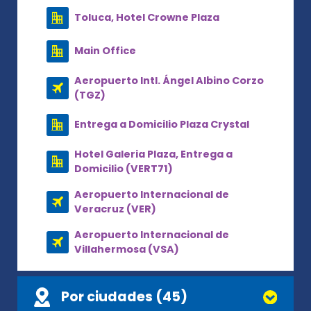
Toluca, Hotel Crowne Plaza
Main Office
Aeropuerto Intl. Ángel Albino Corzo
(TGZ)
Entrega a Domicilio Plaza Crystal
Hotel Galeria Plaza, Entrega a
Domicilio (VERT71)
Aeropuerto Internacional de
Veracruz (VER)
Aeropuerto Internacional de
Villahermosa (VSA)
Por ciudades (45)