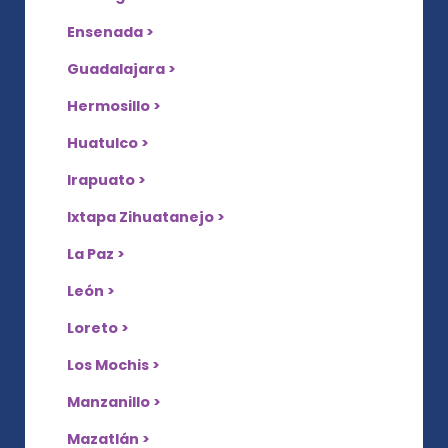
Ensenada >
Guadalajara >
Hermosillo >
Huatulco >
Irapuato >
Ixtapa Zihuatanejo >
La Paz >
León >
Loreto >
Los Mochis >
Manzanillo >
Mazatlán >