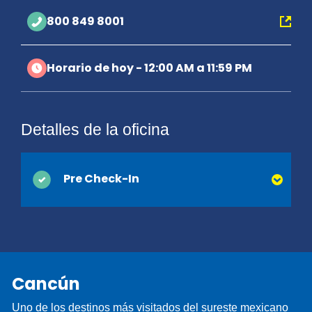
800 849 8001
Horario de hoy - 12:00 AM a 11:59 PM
Detalles de la oficina
Pre Check-In
Puede ahorrar tiempo en el mostrador cuando
activa el Pre Check-In en línea. Simplemente
proporcione su licencia de conducir y la
información de contacto que normalmente se
Cancún
recopilan en el momento de la entrega y
estaremos listos cuando llegue. ¡Estará en camino
Uno de los destinos más visitados del sureste mexicano