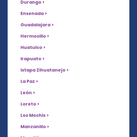
Durango >
Ensenada >
Guadalajara >
Hermosillo >
Huatulco >
Irapuato >
Ixtapa Zihuatanejo >
La Paz >
León >
Loreto >
Los Mochis >
Manzanillo >