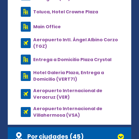
Toluca, Hotel Crowne Plaza
Main Office
Aeropuerto Intl. Ángel Albino Corzo
(TGZ)
Entrega a Domicilio Plaza Crystal
Hotel Galeria Plaza, Entrega a
Domicilio (VERT71)
Aeropuerto Internacional de
Veracruz (VER)
Aeropuerto Internacional de
Villahermosa (VSA)
Por ciudades (45)