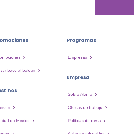
romociones
Programas
romociones
Empresas
scríbase al boletín
Empresa
estinos
Sobre Alamo
ancún
Ofertas de trabajo
udad de México
Políticas de renta
juana
Aviso de privacidad