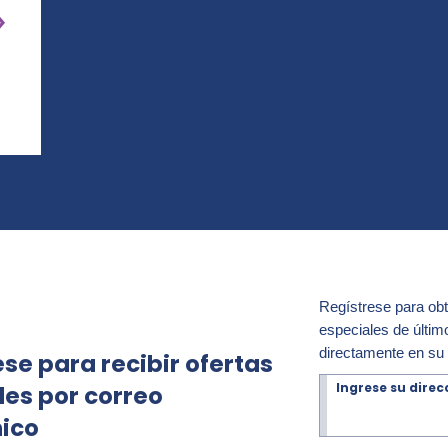
Regístrese para ob
especiales de últim
directamente en su 
se para recibir ofertas
Ingrese su direc
les por correo
nico